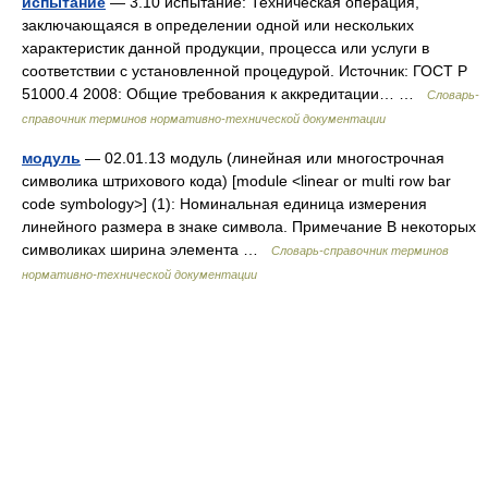
испытание
— 3.10 испытание: Техническая операция,
заключающаяся в определении одной или нескольких
характеристик данной продукции, процесса или услуги в
соответствии с установленной процедурой. Источник: ГОСТ Р
51000.4 2008: Общие требования к аккредитации… …
Словарь-
справочник терминов нормативно-технической документации
модуль
— 02.01.13 модуль (линейная или многострочная
символика штрихового кода) [module <linear or multi row bar
code symbology>] (1): Номинальная единица измерения
линейного размера в знаке символа. Примечание В некоторых
символиках ширина элемента …
Словарь-справочник терминов
нормативно-технической документации